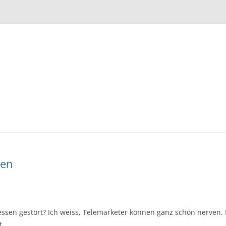
Zum
Inhalt
springen
sen
essen gestört? Ich weiss, Telemarketer können ganz schön nerven.
t.