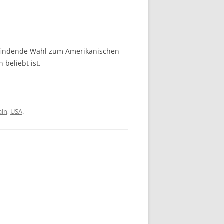
ttfindende Wahl zum Amerikanischen
beliebt ist.
ain
,
USA
.