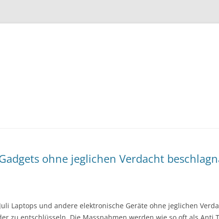
Zum
Inhalt
springen
Gadgets ohne jeglichen Verdacht beschla
Juli Laptops und andere elektronische Geräte ohne jeglichen Ver
r zu entschlüsseln. Die Massnahmen werden wie so oft als Anti Te