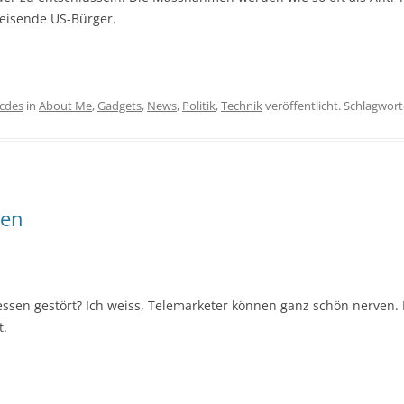
reisende US-Bürger.
icdes
in
About Me
,
Gadgets
,
News
,
Politik
,
Technik
veröffentlicht. Schlagwort
sen
essen gestört? Ich weiss, Telemarketer können ganz schön nerven.
t.