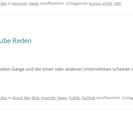
icdes
in
Kurioses
,
News
veröffentlicht. Schlagworte:
Kurios
,
unfall
,
USA
.
Tube Reden
vollen Gange und die einen oder anderen Unternehmen scheinen da
icdes
in
About Me
,
Blog
,
Internet
,
News
,
Politik
,
Technik
veröffentlicht. Schla