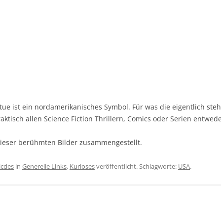
atue ist ein nordamerikanisches Symbol. Für was die eigentlich steh
raktisch allen Science Fiction Thrillern, Comics oder Serien entwede
eser berühmten Bilder zusammengestellt.
icdes
in
Generelle Links
,
Kurioses
veröffentlicht. Schlagworte:
USA
.