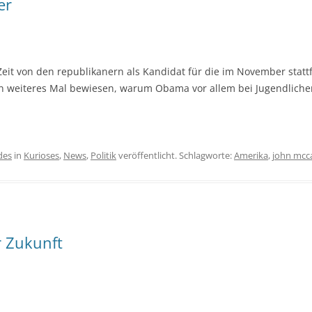
er
Zeit von den republikanern als Kandidat für die im November sta
in weiteres Mal bewiesen, warum Obama vor allem bei Jugendlichen 
des
in
Kurioses
,
News
,
Politik
veröffentlicht. Schlagworte:
Amerika
,
john mcc
r Zukunft