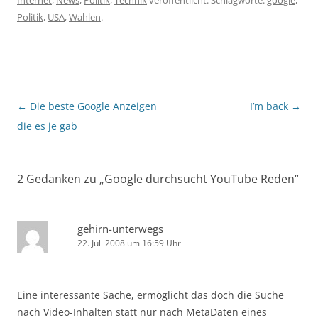
Internet
,
News
,
Politik
,
Technik
veröffentlicht. Schlagworte:
google
,
Politik
,
USA
,
Wahlen
.
Beitragsnavigation
←
Die beste Google Anzeigen
I’m back
→
die es je gab
2 Gedanken zu „
Google durchsucht YouTube Reden
“
gehirn-unterwegs
22. Juli 2008 um 16:59 Uhr
Eine interessante Sache, ermöglicht das doch die Suche
nach Video-Inhalten statt nur nach MetaDaten eines