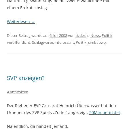
Natürlich gewann Mugabe die zweite Wahlrunde mit
einem Erdrutschsieg.
Weiterlesen
→
Dieser Beitrag wurde am
6. Juli 2008
von
ricdes
in
News
,
Politik
veröffentlicht. Schlagworte:
interessant
,
Politik
,
simbabwe
.
SVP anzeigen?
4 Antworten
Der Riehener EVP Grossrat Heinrich Überwasser hat den
Urheber des SVP Spiels „Zottel“ angezeigt.
20Min berichtet
Na endlich, da handelt jemand.