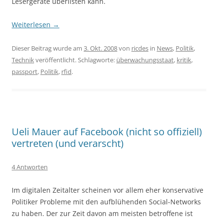
Lesergeräte überlisten kann.
Weiterlesen
→
Dieser Beitrag wurde am
3. Okt. 2008
von
ricdes
in
News
,
Politik
,
Technik
veröffentlicht. Schlagworte:
überwachungsstaat
,
kritik
,
passport
,
Politik
,
rfid
.
Ueli Mauer auf Facebook (nicht so offiziell)
vertreten (und verarscht)
4 Antworten
Im digitalen Zeitalter scheinen vor allem eher konservative
Politiker Probleme mit den aufblühenden Social-Networks
zu haben. Der zur Zeit davon am meisten betroffene ist