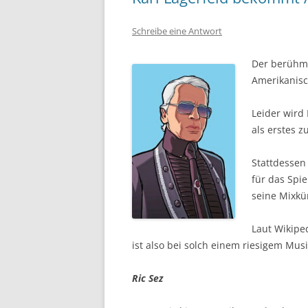
Schreibe eine Antwort
Der berühmt
Amerikanis
Leider wird
als erstes z
Stattdessen 
für das Spi
seine Mixk
Laut Wikiped
ist also bei solch einem riesigem Mus
Ric Sez