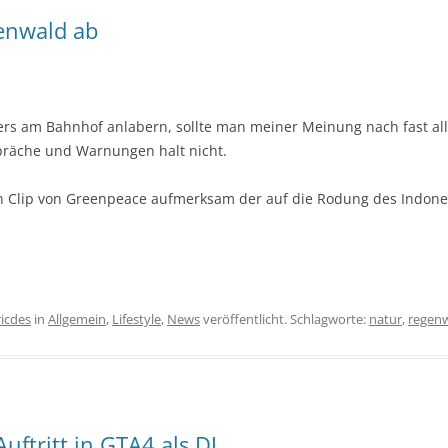
genwald ab
ers am Bahnhof anlabern, sollte man meiner Meinung nach fast al
präche und Warnungen halt nicht.
n Clip von Greenpeace aufmerksam der auf die Rodung des Indo
ricdes
in
Allgemein
,
Lifestyle
,
News
veröffentlicht. Schlagworte:
natur
,
regen
uftritt in GTA4 als DJ