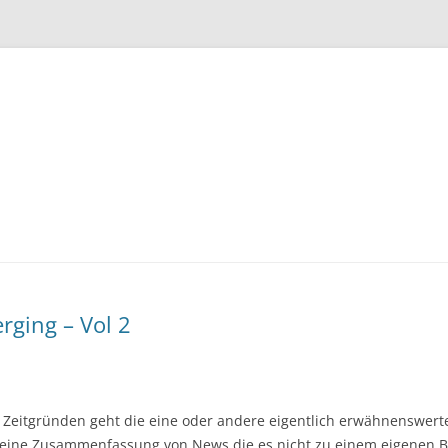
Zum
Inhalt
springen
rging – Vol 2
 Zeitgründen geht die eine oder andere eigentlich erwähnenswert
 eine Zusammenfassung von News die es nicht zu einem eigenen B