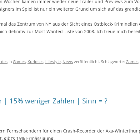
zten Wochen kamen immer wieder neue Trailer und Previews zum Vo
igners im Spiel ist nur ein weiterer Grund um sich auf das grandio
mal das Zentrum von NY aus der Sicht eines Ostblock-Kriminellen
ich definitiv zur Most-Wanted-Liste von 2008. Ich freue mich ber
icdes
in
Games
,
Kurioses
,
Lifestyle
,
News
veröffentlicht. Schlagworte:
Games
 | 15% weniger Zahlen | Sinn = ?
ern Fernsehsendern für einen Crash-Recorder der Axa-Winterthur 
t, gibt’s 15% Ermässigung.