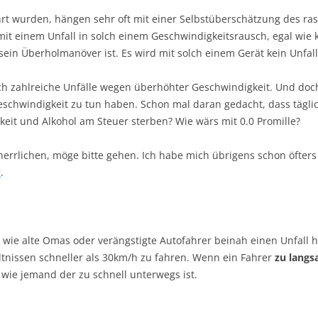
ührt wurden, hängen sehr oft mit einer Selbstüberschätzung des 
it einem Unfall in solch einem Geschwindigkeitsrausch, egal wie 
sein Überholmanöver ist. Es wird mit solch einem Gerät kein Unfall
 zahlreiche Unfälle wegen überhöhter Geschwindigkeit. Und doch
Geschwindigkeit zu tun haben. Schon mal daran gedacht, dass täg
eit und Alkohol am Steuer sterben? Wie wärs mit 0.0 Promille?
herrlichen, möge bitte gehen. Ich habe mich übrigens schon öfters 
r
.
wie alte Omas oder verängstigte Autofahrer beinah einen Unfall he
ltnissen schneller als 30km/h zu fahren. Wenn ein Fahrer
zu
lang
wie jemand der zu schnell unterwegs ist.