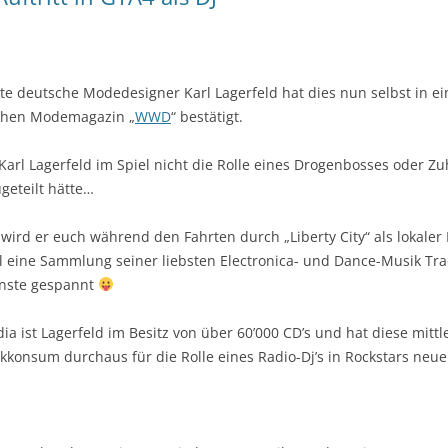
e deutsche Modedesigner Karl Lagerfeld hat dies nun selbst in 
chen Modemagazin „
WWD
“ bestätigt.
 Karl Lagerfeld im Spiel nicht die Rolle eines Drogenbosses oder Z
ugeteilt hätte…
wird er euch während den Fahrten durch „Liberty City“ als lokaler 
el eine Sammlung seiner liebsten Electronica- und Dance-Musik Tra
ünste gespannt
ia ist Lagerfeld im Besitz von über 60’000 CD’s und hat diese mittle
ikkonsum durchaus für die Rolle eines Radio-Dj’s in Rockstars neu