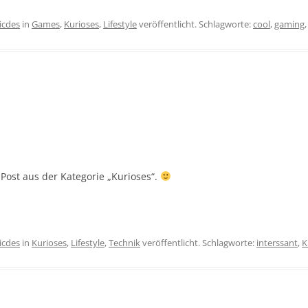
icdes
in
Games
,
Kurioses
,
Lifestyle
veröffentlicht. Schlagworte:
cool
,
gaming
 Post aus der Kategorie „Kurioses“.
icdes
in
Kurioses
,
Lifestyle
,
Technik
veröffentlicht. Schlagworte:
interssant
,
K