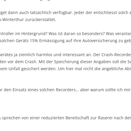
get dann auch tatsächlich verfügbar. Jeder der entschliesst solc
-Winterthur zurückerstattet.
troller im Hintergrund? Was ist daran so besonders? Was veranlas
solchen Geräts 15% Ermässigung auf ihre Autoversicherung zu ge
 Gerätes ja ziemlich harmlos und interessant an. Der Crash-Recorder
den vor dem Crash. Mit der Speicherung dieser Angaben soll die 
inem Unfall gesichert werden. Um hier mal nicht die angebliche Abs
ür den Einsatz eines solchen Recorders… aber warum sollte ich mir
s sprechen von einer reduzierten Bereitschaft zur Raserei nach d