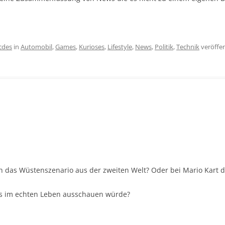
icdes
in
Automobil
,
Games
,
Kurioses
,
Lifestyle
,
News
,
Politik
,
Technik
veröffen
h das Wüstenszenario aus der zweiten Welt? Oder bei Mario Kart 
as im echten Leben ausschauen würde?