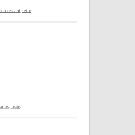
,
interessant
,
retro
.
urios
,
lustig
.