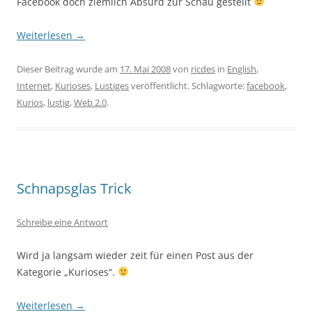
Facebook doch ziemlich Absurd zur Schau gestellt
Weiterlesen
→
Dieser Beitrag wurde am
17. Mai 2008
von
ricdes
in
English
,
Internet
,
Kurioses
,
Lustiges
veröffentlicht. Schlagworte:
facebook
,
Kurios
,
lustig
,
Web 2.0
.
Schnapsglas Trick
Schreibe eine Antwort
Wird ja langsam wieder zeit für einen Post aus der
Kategorie „Kurioses“.
Weiterlesen
→