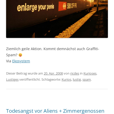
Ziemlich geile Aktion. Kommt demnächst auch Graffiti-
Spam?
Via
Ekosystem
Dieser Beitrag wurde am
20. Apr. 2008
von
ricdes
in
Kurioses
,
Lustiges
veröffentlicht. Schlagworte:
Kurios
,
lustig
,
spam
.
Todesangst vor Aliens + Zimmergenossen