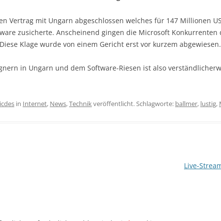
inen Vertrag mit Ungarn abgeschlossen welches für 147 Millionen
tware zusicherte. Anscheinend gingen die Microsoft Konkurrenten
Diese Klage wurde von einem Gericht erst vor kurzem abgewiesen.
gnern in Ungarn und dem Software-Riesen ist also verständlicherw
icdes
in
Internet
,
News
,
Technik
veröffentlicht. Schlagworte:
ballmer
,
lustig
,
Live-Stre