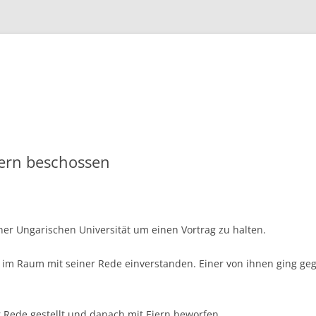
Zum
Inhalt
springen
iern beschossen
ner Ungarischen Universität um einen Vortrag zu halten.
 im Raum mit seiner Rede einverstanden. Einer von ihnen ging geg
 Rede gestellt und danach mit Eiern beworfen.