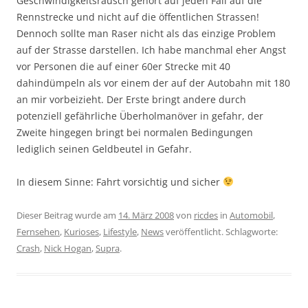
Geschwindigkeitsrausch gehört auf jeden Fall auf die
Rennstrecke und nicht auf die öffentlichen Strassen!
Dennoch sollte man Raser nicht als das einzige Problem
auf der Strasse darstellen. Ich habe manchmal eher Angst
vor Personen die auf einer 60er Strecke mit 40
dahindümpeln als vor einem der auf der Autobahn mit 180
an mir vorbeizieht. Der Erste bringt andere durch
potenziell gefährliche Überholmanöver in gefahr, der
Zweite hingegen bringt bei normalen Bedingungen
lediglich seinen Geldbeutel in Gefahr.
In diesem Sinne: Fahrt vorsichtig und sicher
Dieser Beitrag wurde am
14. März 2008
von
ricdes
in
Automobil
,
Fernsehen
,
Kurioses
,
Lifestyle
,
News
veröffentlicht. Schlagworte:
Crash
,
Nick Hogan
,
Supra
.