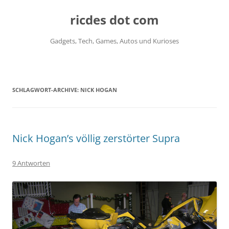
ricdes dot com
Gadgets, Tech, Games, Autos und Kurioses
Zum
Inhalt
springen
SCHLAGWORT-ARCHIVE:
NICK HOGAN
Nick Hogan’s völlig zerstörter Supra
9 Antworten