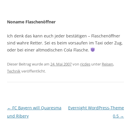
Noname Flaschenöffner
Ich denk das kann euch jeder bestätigen – Flaschenöffner
sind wahre Retter. Sei es beim vorsaufen im Taxi oder Zug,
oder bei einer altmodischen Cola Flasche.
Dieser Beitrag wurde am
24. Mai 2007
von
ricdes
unter
Reisen
,
Technik
veröffentlicht.
Beitragsnavigation
←
FC Bayern will Quaresma
Evernight WordPress-Theme
und Ribery
0.5
→