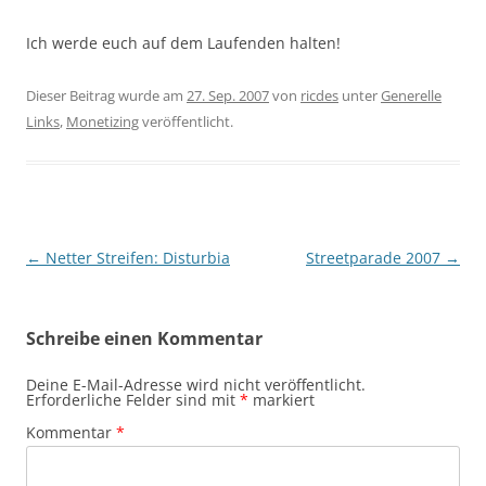
Ich werde euch auf dem Laufenden halten!
Dieser Beitrag wurde am
27. Sep. 2007
von
ricdes
unter
Generelle
Links
,
Monetizing
veröffentlicht.
Beitragsnavigation
←
Netter Streifen: Disturbia
Streetparade 2007
→
Schreibe einen Kommentar
Deine E-Mail-Adresse wird nicht veröffentlicht.
Erforderliche Felder sind mit
*
markiert
Kommentar
*