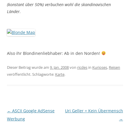
(konstant über 50%) verbuchen wohl die skandinavischen
Länder.
Also ihr Blondinenliebhaber: Ab in den Norden!
Dieser Beitrag wurde am
9. Jan. 2008
von
ricdes
in
Kurioses
,
Reisen
veröffentlicht. Schlagworte:
Karte
.
Beitragsnavigation
←
ASCII Google AdSense
Uri Geller = Kein Übermensch
Werbung
→