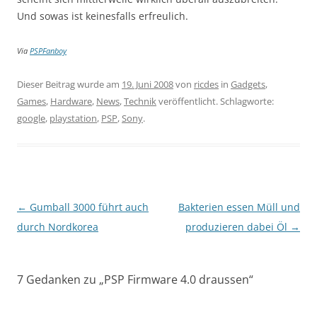
Und sowas ist keinesfalls erfreulich.
Via
PSPFanboy
Dieser Beitrag wurde am
19. Juni 2008
von
ricdes
in
Gadgets
,
Games
,
Hardware
,
News
,
Technik
veröffentlicht. Schlagworte:
google
,
playstation
,
PSP
,
Sony
.
Beitragsnavigation
←
Gumball 3000 führt auch
Bakterien essen Müll und
durch Nordkorea
produzieren dabei Öl
→
7 Gedanken zu „
PSP Firmware 4.0 draussen
“