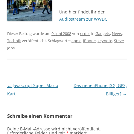
Und hier findet ihr den
Audiostream zur WWDC
Dieser Beitrag wurde am
9. Juni 2008
von
ricdes
in
Gadgets
,
News
,
Technik
veröffentlicht. Schlagworte:
apple
,
iPhone
,
keynote
,
Steve
Jobs
.
Beitragsnavigation
←
Javascript Super Mario
Das neue iPhone [3G, GPS,
Kart
Billiger]
→
Schreibe einen Kommentar
Deine E-Mail-Adresse wird nicht veröffentlicht.
Erforderliche Felder sind mit
*
markiert