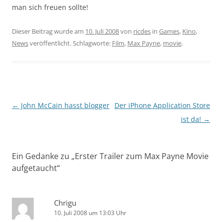
man sich freuen sollte!
Dieser Beitrag wurde am
10. Juli 2008
von
ricdes
in
Games
,
Kino
,
News
veröffentlicht. Schlagworte:
Film
,
Max Payne
,
movie
.
Beitragsnavigation
←
John McCain hasst blogger
Der iPhone Application Store
ist da!
→
Ein Gedanke zu „
Erster Trailer zum Max Payne Movie
aufgetaucht
“
Chrigu
10. Juli 2008 um 13:03 Uhr