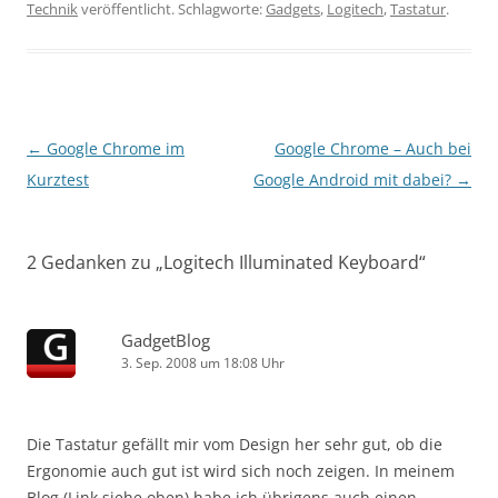
Technik
veröffentlicht. Schlagworte:
Gadgets
,
Logitech
,
Tastatur
.
Beitragsnavigation
←
Google Chrome im
Google Chrome – Auch bei
Kurztest
Google Android mit dabei?
→
2 Gedanken zu „
Logitech Illuminated Keyboard
“
GadgetBlog
3. Sep. 2008 um 18:08 Uhr
Die Tastatur gefällt mir vom Design her sehr gut, ob die
Ergonomie auch gut ist wird sich noch zeigen. In meinem
Blog (Link siehe oben) habe ich übrigens auch einen