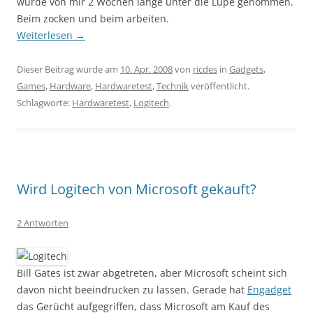
wurde von mir 2 Wochen lange unter die Lupe genommen.
Beim zocken und beim arbeiten.
Weiterlesen
→
Dieser Beitrag wurde am
10. Apr. 2008
von
ricdes
in
Gadgets
,
Games
,
Hardware
,
Hardwaretest
,
Technik
veröffentlicht.
Schlagworte:
Hardwaretest
,
Logitech
.
Wird Logitech von Microsoft gekauft?
2 Antworten
Bill Gates ist zwar abgetreten, aber Microsoft scheint sich
davon nicht beeindrucken zu lassen. Gerade hat
Engadget
das Gerücht aufgegriffen, dass Microsoft am Kauf des