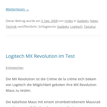
Weiterlesen
→
Dieser Beitrag wurde am
3. Sep. 2008
von
ricdes
in
Gadgets
,
News
,
Technik
veröffentlicht. Schlagworte:
Gadgets
,
Logitech
,
Tastatur
.
Logitech MX Revolution im Test
8 Antworten
Die MX Revolution ist die Créme de la créme eIch bekam
von Logitech die Möglichkeit geboten ihre MX Revolution
Maus zu testen.
Die kabellose Maus mit einem strombetriebenem Mausrad