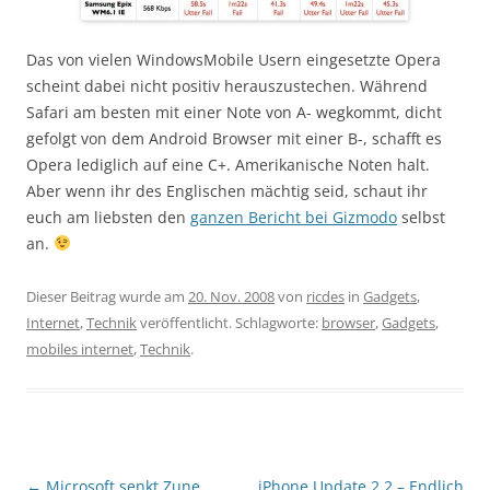
Das von vielen WindowsMobile Usern eingesetzte Opera
scheint dabei nicht positiv herauszustechen. Während
Safari am besten mit einer Note von A- wegkommt, dicht
gefolgt von dem Android Browser mit einer B-, schafft es
Opera lediglich auf eine C+. Amerikanische Noten halt.
Aber wenn ihr des Englischen mächtig seid, schaut ihr
euch am liebsten den
ganzen Bericht bei Gizmodo
selbst
an.
Dieser Beitrag wurde am
20. Nov. 2008
von
ricdes
in
Gadgets
,
Internet
,
Technik
veröffentlicht. Schlagworte:
browser
,
Gadgets
,
mobiles internet
,
Technik
.
Beitragsnavigation
←
Microsoft senkt Zune
iPhone Update 2.2 – Endlich