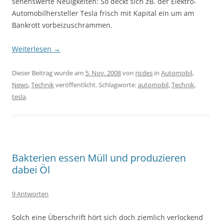
sehenswerte Neuigkeiten: So deckt sich zB. der Elektro-
Automobilhersteller Tesla frisch mit Kapital ein um am
Bankrott vorbeizuschrammen.
Weiterlesen
→
Dieser Beitrag wurde am
5. Nov. 2008
von
ricdes
in
Automobil
,
News
,
Technik
veröffentlicht. Schlagworte:
automobil
,
Technik
,
tesla
.
Bakterien essen Müll und produzieren
dabei Öl
9 Antworten
Solch eine Überschrift hört sich doch ziemlich verlockend