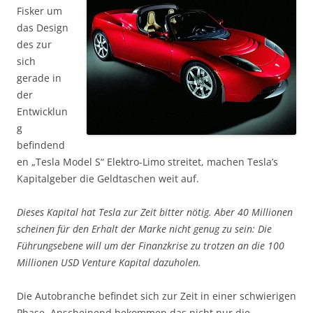
Fisker um
das Design
des zur
sich
gerade in
der
Entwicklun
g
befindend
en „Tesla Model S“ Elektro-Limo streitet, machen Tesla’s
Kapitalgeber die Geldtaschen weit auf.
Dieses Kapital hat Tesla zur Zeit bitter nötig. Aber 40 Millionen
scheinen für den Erhalt der Marke nicht genug zu sein: Die
Führungsebene will um der Finanzkrise zu trotzen an die 100
Millionen USD Venture Kapital dazuholen.
Die Autobranche befindet sich zur Zeit in einer schwierigen
Phase. Anscheinend bekommen das nicht nur die