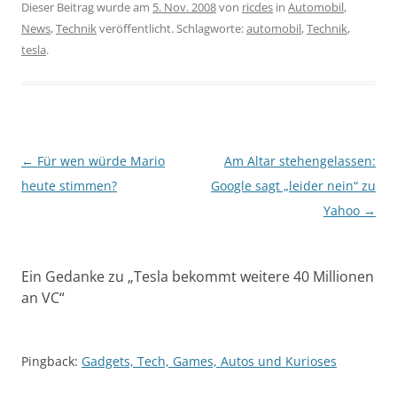
Dieser Beitrag wurde am
5. Nov. 2008
von
ricdes
in
Automobil
,
News
,
Technik
veröffentlicht. Schlagworte:
automobil
,
Technik
,
tesla
.
Beitragsnavigation
←
Für wen würde Mario
Am Altar stehengelassen:
heute stimmen?
Google sagt „leider nein“ zu
Yahoo
→
Ein Gedanke zu „
Tesla bekommt weitere 40 Millionen
an VC
“
Pingback:
Gadgets, Tech, Games, Autos und Kurioses