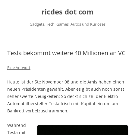
ricdes dot com
Gadgets, Tech, Games, Autos und Kurioses
Zum
Inhalt
springen
Tesla bekommt weitere 40 Millionen an VC
Eine Antwort
Heute ist der 5te November 08 und die Amis haben einen
neuen Präsidenten gewählt. Aber es gibt auch noch sonst
sehenswerte Neuigkeiten: So deckt sich zB. der Elektro-
Automobilhersteller Tesla frisch mit Kapital ein um am
Bankrott vorbeizuschrammen.
Während
Tesla mit