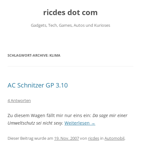
ricdes dot com
Gadgets, Tech, Games, Autos und Kurioses
Zum
Inhalt
springen
SCHLAGWORT-ARCHIVE:
KLIMA
AC Schnitzer GP 3.10
4 Antworten
Zu diesem Wagen fällt mir nur eins ein:
Da sage mir einer
Umweltschutz sei nicht sexy.
Weiterlesen
→
Dieser Beitrag wurde am
19. Nov. 2007
von
ricdes
in
Automobil
,