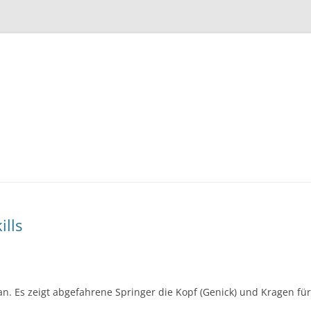
Zum
Inhalt
springen
lls
. Es zeigt abgefahrene Springer die Kopf (Genick) und Kragen für 