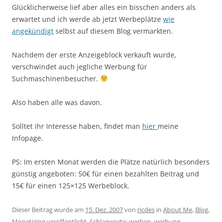
Glücklicherweise lief aber alles ein bisschen anders als
erwartet und ich werde ab jetzt Werbeplätze
wie
angekündigt
selbst auf diesem Blog vermarkten.
Nachdem der erste Anzeigeblock verkauft wurde,
verschwindet auch jegliche Werbung für
Suchmaschinenbesucher.
Also haben alle was davon.
Solltet ihr Interesse haben, findet man
hier
meine
Infopage.
PS: Im ersten Monat werden die Plätze natürlich besonders
günstig angeboten: 50€ für einen bezahlten Beitrag und
15€ für einen 125×125 Werbeblock.
Dieser Beitrag wurde am
15. Dez. 2007
von
ricdes
in
About Me
,
Blog
,
Monetizing
veröffentlicht. Schlagworte:
werben
,
werbung
.