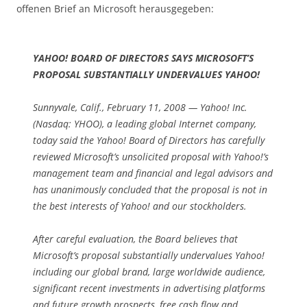
offenen Brief an Microsoft herausgegeben:
YAHOO! BOARD OF DIRECTORS SAYS MICROSOFT’S
PROPOSAL SUBSTANTIALLY UNDERVALUES YAHOO!
Sunnyvale, Calif., February 11, 2008 — Yahoo! Inc.
(Nasdaq: YHOO), a leading global Internet company,
today said the Yahoo! Board of Directors has carefully
reviewed Microsoft’s unsolicited proposal with Yahoo!’s
management team and financial and legal advisors and
has unanimously concluded that the proposal is not in
the best interests of Yahoo! and our stockholders.
After careful evaluation, the Board believes that
Microsoft’s proposal substantially undervalues Yahoo!
including our global brand, large worldwide audience,
significant recent investments in advertising platforms
and future growth prospects, free cash flow and